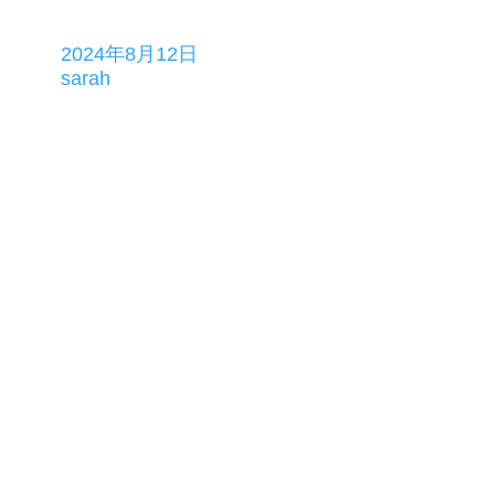
2024年8月12日
sarah
© 2004-2035 by sarah-RE