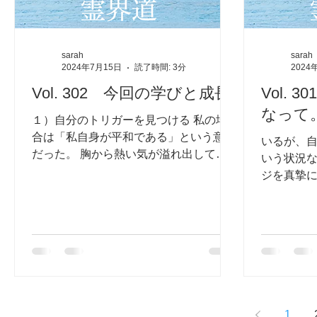
sarah
sarah
2024年7月15日
読了時間: 3分
2024
Vol. 302 今回の学びと成長
Vol.
なって
１）自分のトリガーを見つける 私の場
合は「私自身が平和である」という意識
いるが、
だった。 胸から熱い気が溢れ出してく
いう状況
る。 その他は何も考えず、「自分が平
ジを真摯
和そのものなんだ」という意識。 その
やらない
波動は宇宙全体に広がっていき、全てを
るので。 
変えていくので、周りを気にする必要は
り」が原
ないということ。...
た。...
1