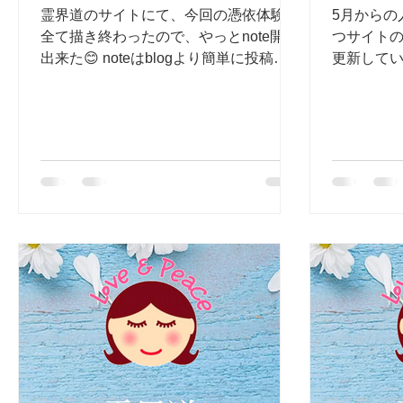
霊界道のサイトにて、今回の憑依体験を
5月からの
全て描き終わったので、やっとnote開設
つサイト
出来た😊 noteはblogより簡単に投稿し
更新して
やすいので、今後はnoteに書く事が多く
容」ページ
なるかもしれない。出来れば、noteに書
やっとnot
いたこともミラーとして、こちらにも載
日々の自
せていく方が、もしものことを考える
思う。 自分
と...