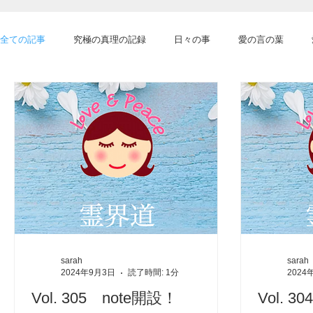
全ての記事
究極の真理の記録
日々の事
愛の言の葉
魂のTips
夢
コーヒータイム⭐️
貯蔵庫
ご紹介
sarah
sarah
2024年9月3日
読了時間: 1分
2024
Vol. 305 note開設！
Vol.